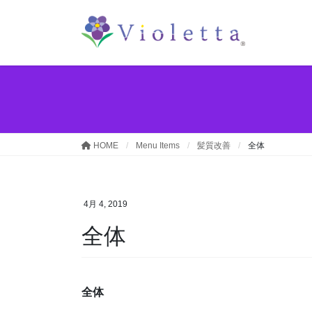
コ
ナ
ン
ビ
テ
ゲ
ン
ー
ツ
シ
へ
ョ
ス
ン
キ
に
ッ
移
HOME
Menu Items
髪質改善
全体
プ
動
4月 4, 2019
全体
全体